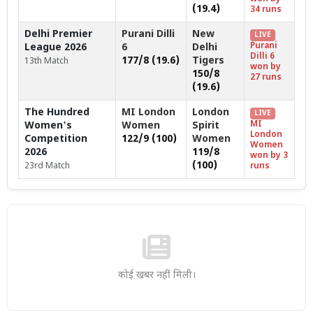
(19.4)
34 runs
Delhi Premier
Purani Dilli
New
LIVE
Purani
League 2026
6
Delhi
Dilli 6
177/8 (19.6)
Tigers
13th Match
won by
150/8
27 runs
(19.6)
The Hundred
MI London
London
LIVE
MI
Women's
Women
Spirit
London
Competition
122/9 (100)
Women
Women
2026
119/8
won by 3
(100)
23rd Match
runs
कोई खबर नहीं मिली।