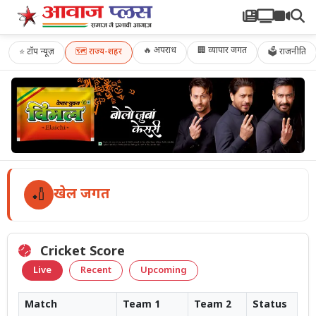
🔥 अपराध
🏢 व्यापार जगत
⭐
टॉप न्यूज़
🗺️
राज्य-शहर
🗳 राजनीति
🏏
खेल जगत
Cricket Score
Live
Recent
Upcoming
Match
Team 1
Team 2
Status