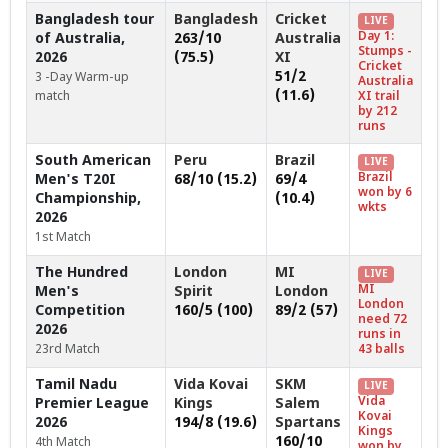
Bangladesh tour
Bangladesh
Cricket
LIVE
Day 1:
of Australia,
263/10
Australia
Stumps -
2026
(75.5)
XI
Cricket
51/2
3 -Day Warm-up
Australia
(11.6)
match
XI trail
by 212
runs
South American
Peru
Brazil
LIVE
Brazil
Men's T20I
68/10 (15.2)
69/4
won by 6
Championship,
(10.4)
wkts
2026
1st Match
The Hundred
London
MI
LIVE
MI
Men's
Spirit
London
London
Competition
160/5 (100)
89/2 (57)
need 72
2026
runs in
23rd Match
43 balls
Tamil Nadu
Vida Kovai
SKM
LIVE
Vida
Premier League
Kings
Salem
Kovai
2026
194/8 (19.6)
Spartans
Kings
160/10
4th Match
won by