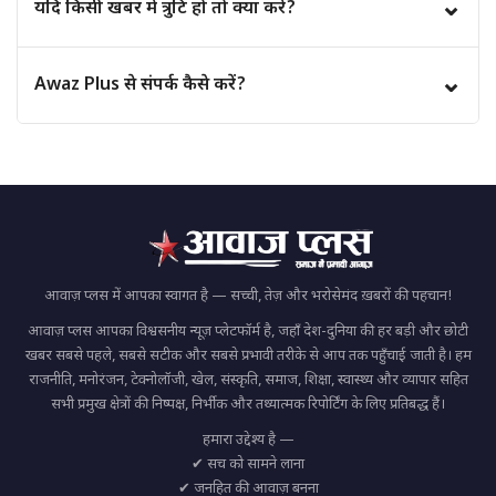
⌄
यदि किसी खबर में त्रुटि हो तो क्या करें?
हैं और दूसरों तक जानकारी पहुँचा सकते हैं।
यदि आपको किसी समाचार में कोई त्रुटि दिखाई देती है, तो आप हमसे
⌄
Awaz Plus से संपर्क कैसे करें?
संपर्क कर सकते हैं। हमारी टीम उसकी समीक्षा करके आवश्यक सुधार
करेगी।
आप हमारी वेबसाइट के "संपर्क करें" (Contact Us) पेज के माध्यम से
हमसे संपर्क कर सकते हैं और अपने प्रश्न, सुझाव या शिकायत दर्ज कर
सकते हैं।
आवाज़ प्लस में आपका स्वागत है — सच्ची, तेज़ और भरोसेमंद ख़बरों की पहचान!
आवाज़ प्लस आपका विश्वसनीय न्यूज़ प्लेटफॉर्म है, जहाँ देश-दुनिया की हर बड़ी और छोटी
खबर सबसे पहले, सबसे सटीक और सबसे प्रभावी तरीके से आप तक पहुँचाई जाती है। हम
राजनीति, मनोरंजन, टेक्नोलॉजी, खेल, संस्कृति, समाज, शिक्षा, स्वास्थ्य और व्यापार सहित
सभी प्रमुख क्षेत्रों की निष्पक्ष, निर्भीक और तथ्यात्मक रिपोर्टिंग के लिए प्रतिबद्ध हैं।
हमारा उद्देश्य है —
✔ सच को सामने लाना
✔ जनहित की आवाज़ बनना